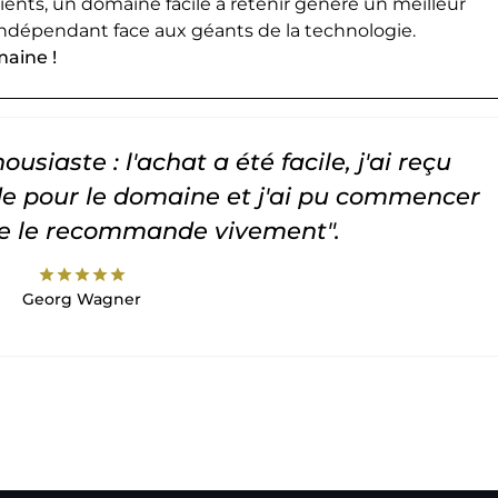
lients, un domaine facile à retenir génère un meilleur
ndépendant face aux géants de la technologie.
maine !
usiaste : l'achat a été facile, j'ai reçu
 pour le domaine et j'ai pu commencer
Je le recommande vivement".
star
star
star
star
star
Georg Wagner